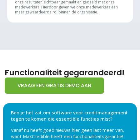
onze resultaten zichtbaar gemaakt en gedeeld met onze
medewerkers. Hierdoor geven we onze medewerkers een
meer gewaardeerde rol binnen de organisatie.
Functionaliteit gegarandeerd!
VRAAG EEN GRATIS DEMO AAN
Ben je het zat om software voor creditmanagement
tegen te komen die essentiële functies mist?
Vanaf nu heeft goed nieuws hier geen last meer van,
want MaxCredible heeft een functionaliteitsgarantie!