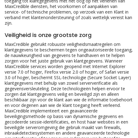
toegang tot klantgegevens met het oog op het verlenen van
MaxCredible diensten, het voorkomen of aanpakken van
service- of technische problemen, op verzoek van een Klant in
verband met klantenondersteuning of zoals wettelijk vereist kan
zijn.
Veiligheid is onze grootste zorg
MaxCredible gebruikt robuuste veiligheidsmaatregelen om
klantgegevens te beschermen tegen ongeautoriseerde toegang,
de nauwkeurigheid van gegevens te handhaven en te helpen
zorgen voor het juiste gebruik van klantgegevens. Wanneer
MaxCredible services worden geopend met Internet Explorer
versie 7.0 of hoger, Firefox versie 2.0 of hoger, of Safari versie
3.0 of hoger, beschermt SSL-technologie (Secure Socket Layer)
klantgegevens met behulp van zowel serververificatie als
gegevensversleuteling. Deze technologieën helpen ervoor te
zorgen dat klantgegevens veilig en beveiligd zijn en alleen
beschikbaar zijn voor de klant aan wie de informatie toebehoort
en voor degenen aan wie de klant toegang heeft verleend.
MaxCredible implementeert een geavanceerde
beveiligingsmethode op basis van dynamische gegevens en
gecodeerde sessie-identificaties, en host haar websites in een
beveiligde serveromgeving die gebruik maakt van firewalls,
inbraakdetectiesystemen en andere geavanceerde technologie