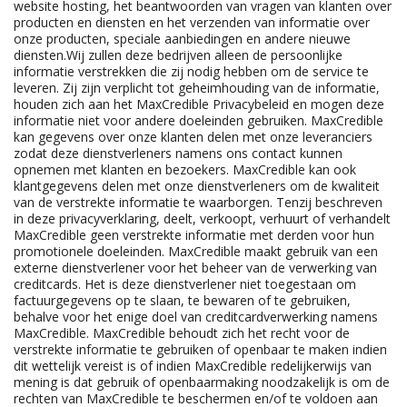
website hosting, het beantwoorden van vragen van klanten over
producten en diensten en het verzenden van informatie over
onze producten, speciale aanbiedingen en andere nieuwe
diensten.Wij zullen deze bedrijven alleen de persoonlijke
informatie verstrekken die zij nodig hebben om de service te
leveren. Zij zijn verplicht tot geheimhouding van de informatie,
houden zich aan het MaxCredible Privacybeleid en mogen deze
informatie niet voor andere doeleinden gebruiken. MaxCredible
kan gegevens over onze klanten delen met onze leveranciers
zodat deze dienstverleners namens ons contact kunnen
opnemen met klanten en bezoekers. MaxCredible kan ook
klantgegevens delen met onze dienstverleners om de kwaliteit
van de verstrekte informatie te waarborgen. Tenzij beschreven
in deze privacyverklaring, deelt, verkoopt, verhuurt of verhandelt
MaxCredible geen verstrekte informatie met derden voor hun
promotionele doeleinden. MaxCredible maakt gebruik van een
externe dienstverlener voor het beheer van de verwerking van
creditcards. Het is deze dienstverlener niet toegestaan om
factuurgegevens op te slaan, te bewaren of te gebruiken,
behalve voor het enige doel van creditcardverwerking namens
MaxCredible. MaxCredible behoudt zich het recht voor de
verstrekte informatie te gebruiken of openbaar te maken indien
dit wettelijk vereist is of indien MaxCredible redelijkerwijs van
mening is dat gebruik of openbaarmaking noodzakelijk is om de
rechten van MaxCredible te beschermen en/of te voldoen aan