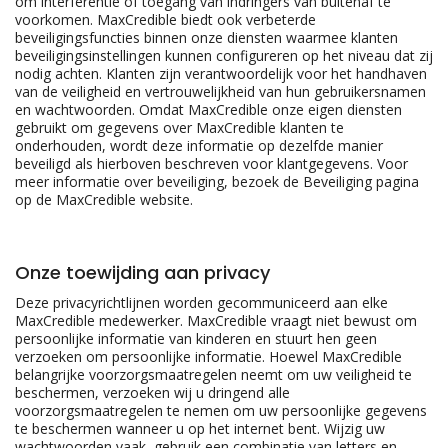
om interferentie of toegang van indringers van buitenaf te
voorkomen. MaxCredible biedt ook verbeterde
beveiligingsfuncties binnen onze diensten waarmee klanten
beveiligingsinstellingen kunnen configureren op het niveau dat zij
nodig achten. Klanten zijn verantwoordelijk voor het handhaven
van de veiligheid en vertrouwelijkheid van hun gebruikersnamen
en wachtwoorden. Omdat MaxCredible onze eigen diensten
gebruikt om gegevens over MaxCredible klanten te
onderhouden, wordt deze informatie op dezelfde manier
beveiligd als hierboven beschreven voor klantgegevens. Voor
meer informatie over beveiliging, bezoek de Beveiliging pagina
op de MaxCredible website.
Onze toewijding aan privacy
Deze privacyrichtlijnen worden gecommuniceerd aan elke
MaxCredible medewerker. MaxCredible vraagt niet bewust om
persoonlijke informatie van kinderen en stuurt hen geen
verzoeken om persoonlijke informatie. Hoewel MaxCredible
belangrijke voorzorgsmaatregelen neemt om uw veiligheid te
beschermen, verzoeken wij u dringend alle
voorzorgsmaatregelen te nemen om uw persoonlijke gegevens
te beschermen wanneer u op het internet bent. Wijzig uw
wachtwoorden vaak, gebruik een combinatie van letters en