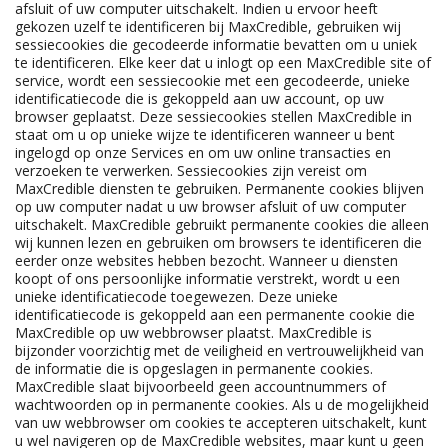
afsluit of uw computer uitschakelt. Indien u ervoor heeft
gekozen uzelf te identificeren bij MaxCredible, gebruiken wij
sessiecookies die gecodeerde informatie bevatten om u uniek
te identificeren. Elke keer dat u inlogt op een MaxCredible site of
service, wordt een sessiecookie met een gecodeerde, unieke
identificatiecode die is gekoppeld aan uw account, op uw
browser geplaatst. Deze sessiecookies stellen MaxCredible in
staat om u op unieke wijze te identificeren wanneer u bent
ingelogd op onze Services en om uw online transacties en
verzoeken te verwerken. Sessiecookies zijn vereist om
MaxCredible diensten te gebruiken. Permanente cookies blijven
op uw computer nadat u uw browser afsluit of uw computer
uitschakelt. MaxCredible gebruikt permanente cookies die alleen
wij kunnen lezen en gebruiken om browsers te identificeren die
eerder onze websites hebben bezocht. Wanneer u diensten
koopt of ons persoonlijke informatie verstrekt, wordt u een
unieke identificatiecode toegewezen. Deze unieke
identificatiecode is gekoppeld aan een permanente cookie die
MaxCredible op uw webbrowser plaatst. MaxCredible is
bijzonder voorzichtig met de veiligheid en vertrouwelijkheid van
de informatie die is opgeslagen in permanente cookies.
MaxCredible slaat bijvoorbeeld geen accountnummers of
wachtwoorden op in permanente cookies. Als u de mogelijkheid
van uw webbrowser om cookies te accepteren uitschakelt, kunt
u wel navigeren op de MaxCredible websites, maar kunt u geen