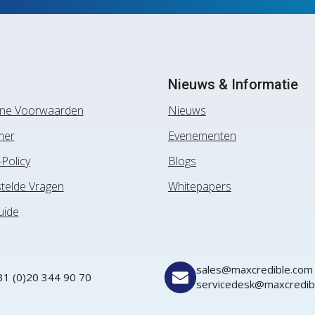
Nieuws & Informatie
ne Voorwaarden
Nieuws
mer
Evenementen
-Policy
Blogs
telde Vragen
Whitepapers
uide
sales@maxcredible.com
31 (0)20 344 90 70
servicedesk@maxcredib