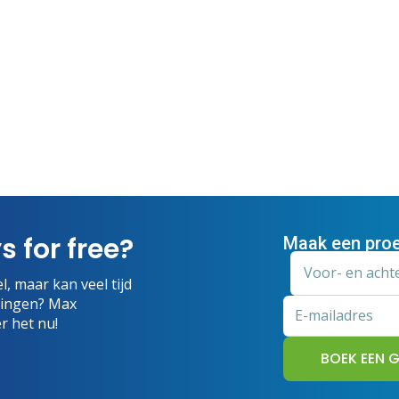
s for free?
Maak een proe
l, maar kan veel tijd
alingen? Max
r het nu!