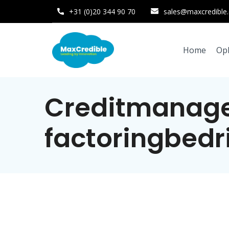
+31 (0)20 344 90 70
sales@maxcredible
Home
Op
Creditmanage
factoringbedr