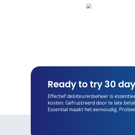
Ready to try 30 day
Effectief debiteurenbeheer is essentiee
kosten. Gefrustreerd door te late bet
Essential maakt het eenvoudig. Probee