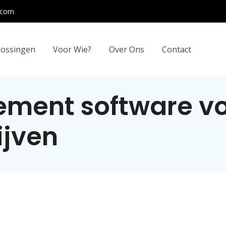
.com
lossingen
Voor Wie?
Over Ons
Contact
ment software v
ijven