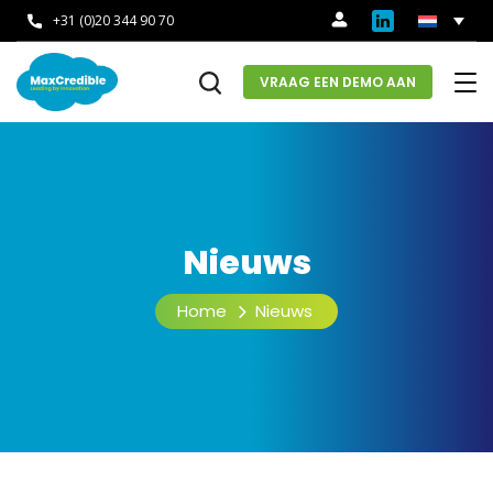
+31 (0)20 344 90 70
VRAAG EEN DEMO AAN
Nieuws
Home
Nieuws