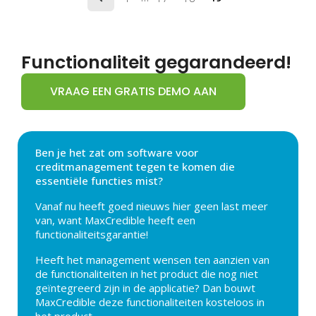
Functionaliteit gegarandeerd!
VRAAG EEN GRATIS DEMO AAN
Ben je het zat om software voor
creditmanagement tegen te komen die
essentiële functies mist?
Vanaf nu heeft goed nieuws hier geen last meer
van, want MaxCredible heeft een
functionaliteitsgarantie!
Heeft het management wensen ten aanzien van
de functionaliteiten in het product die nog niet
geïntegreerd zijn in de applicatie? Dan bouwt
MaxCredible deze functionaliteiten kosteloos in