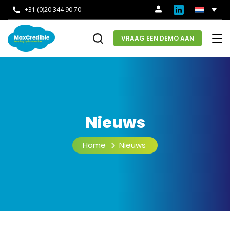
+31 (0)20 344 90 70
VRAAG EEN DEMO AAN
Nieuws
Home
Nieuws