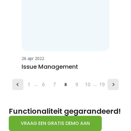
26 apr 2022
Issue Management
1
6
7
9
10
19
…
8
…
Functionaliteit gegarandeerd!
VRAAG EEN GRATIS DEMO AAN